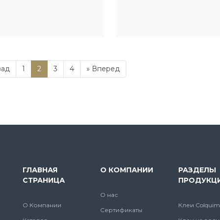
енки
зад
1
2
3
4
»
Вперед
ГЛАВНАЯ
О КОМПАНИИ
РАЗДЕЛЫ
СТРАНИЦА
ПРОДУКЦ
О нас
О Компании
Клеи Colquim
Сертификаты