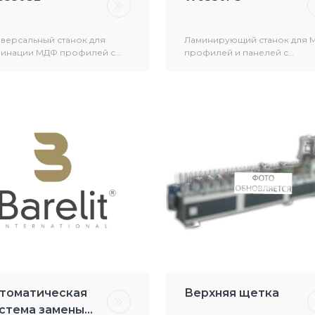
версальный станок для
Ламинирующий станок для 
минации МДФ профилей с
профилей и панелей с
ользованием термоклея
использованием
/ПО и двухкомпонентного
термоплавкого клея-распла
я на основе растворителя
ПУР (PUR)
томатическая
Верхняя щетка
стема замены