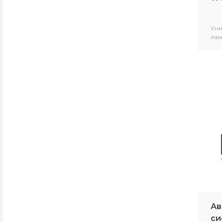
Уни
ла
исп
ЭВА
кле
Ав
си