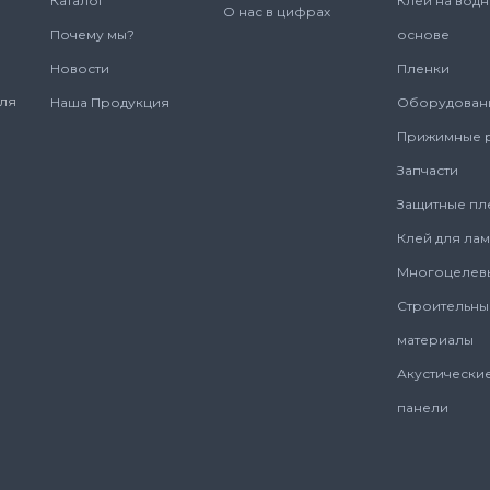
Каталог
Клеи на вод
О нас в цифрах
Почему мы?
основе
Новости
Пленки
для
Наша Продукция
Оборудован
Прижимные 
Запчасти
Защитные пл
Клей для ла
Многоцелев
Строительны
материалы
Акустически
панели