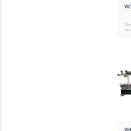
W3
Лам
про
тер
Пол
По
W