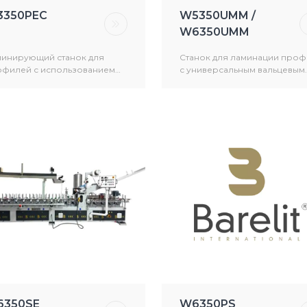
350PEC
W5350UMM /
W6350UMM
инирующий станок для
Станок для ламинации про
филей с использованием
с универсальным вальцевым
моклеев на основе
нанесением клея-расплава 
иуретана (PUR), ЭВА и
и ЭВА/ПО
лиолефина (APAO)
6350SE
W6350PS