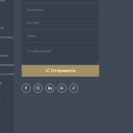
ной
Телефон
E-mail *
ие
Тема
ролики
Сообщение *
енки
минации
Отправить
ые клеи
е
е