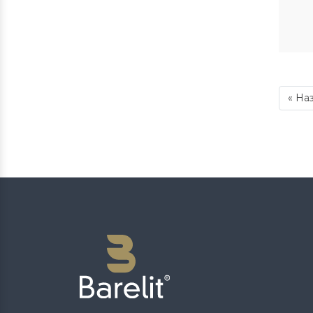
пл
«
На