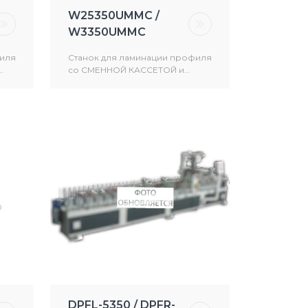
W25350UMMC /
W3350UMMC
филя
Станок для ламинации профиля
со СМЕННОЙ КАССЕТОЙ и
ПУР
универсальным вальцовым
нанесением термоклея ПУР,
ЭВА/ПО
DPFL-5350 / DPFR-