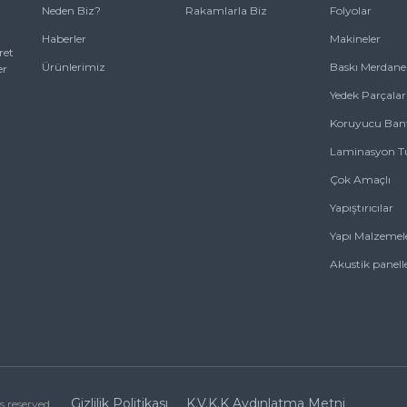
Neden Biz?
Rakamlarla Biz
Folyolar
Haberler
Makineler
ret
Ürünlerimiz
Baskı Merdanel
er
Yedek Parçalar
Koruyucu Bant
Laminasyon Tu
Çok Amaçlı
Yapıştırıcılar
Yapı Malzemele
Akustik panell
Gizlilik Politikası
K.V.K.K Aydınlatma Metni
s reserved.