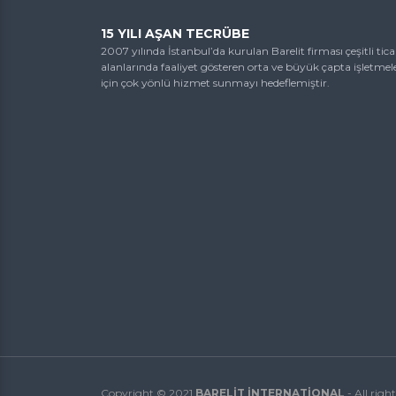
15 YILI AŞAN TECRÜBE
2007 yılında İstanbul’da kurulan Barelit firması çeşitli tica
alanlarında faaliyet gösteren orta ve büyük çapta işletmel
için çok yönlü hizmet sunmayı hedeflemiştir.
Copyright © 2021
BARELİT İNTERNATİONAL
- All right