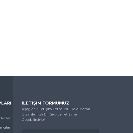
LARI
İLETİŞİM FORMUMUZ
Aşağıdaki iletişim Formunu Doldurarak
Bizimle Hızlı Bir Şekilde İletişime
kalları
Geçebilirsiniz!
rıcılar